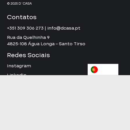
© 2025 D´CASA
Contatos
+351 309 306 273 | info@dcasa.pt
Rua da Quelhinha 9
4825-108 Água Longa – Santo Tirso
Redes Sociais
Instagram
LinkedIn
Alvará Nº64476-PUB – Classe 8
Certificação ISO 9001
Qualificação AICCOPN – R.U-I.S.