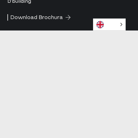
D’building
Download Brochura
© 2025 D´CASA
Contatos
+351 309 306 273 | info@dcasa.pt
Rua da Quelhinha 9
4825-108 Água Longa – Santo Tirso
Redes Sociais
Instagram
LinkedIn